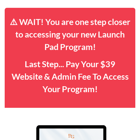
⚠️ WAIT! You are one step closer
to accessing your new Launch
Pad Program!
Last Step... Pay Your $39
Website & Admin Fee To Access
Your Program!