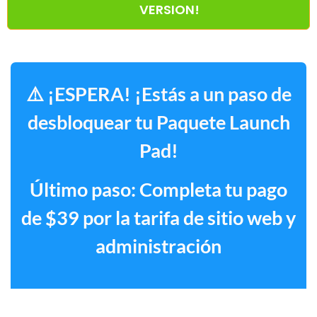
VERSION!
⚠️ ¡ESPERA! ¡Estás a un paso de
desbloquear tu Paquete Launch
Pad!
Último paso: Completa tu pago
de $39 por la tarifa de sitio web y
administración